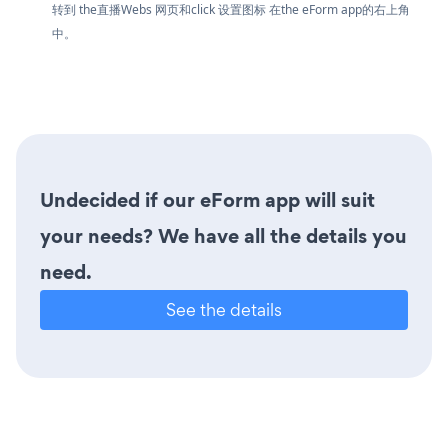
转到 the直播Webs 网页和click 设置图标
在the eForm app的右上角
中。
Undecided if our eForm app will suit
your needs? We have all the details you
need.
See the details