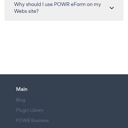
Why should I use POWR eForm on my
Webs site?
Main
Blog
Plugin Library
POWR Business