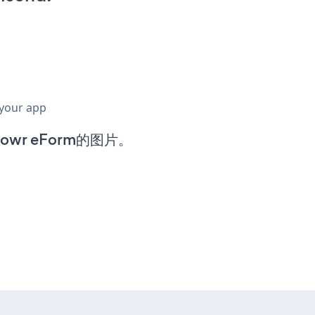
 your app
wr eForm的图片。