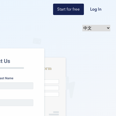
Start for free
Log In