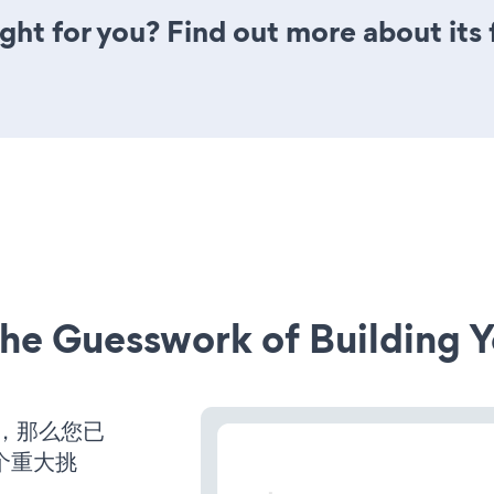
ight for you? Find out more about its
he Guesswork of Building Y
营，那么您已
个重大挑