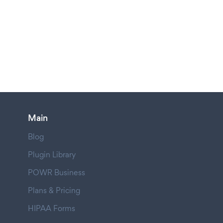
Main
Blog
Plugin Library
POWR Business
Plans & Pricing
HIPAA Forms