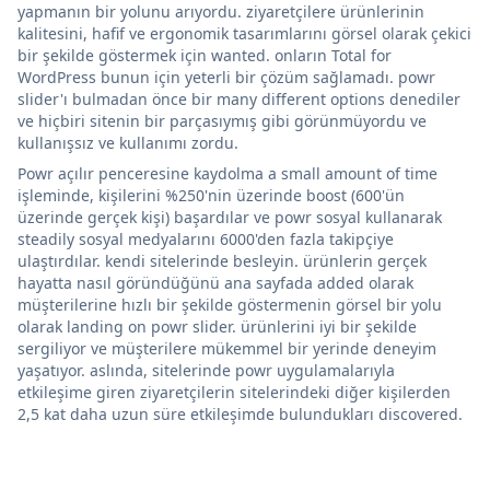
yapmanın bir yolunu arıyordu. ziyaretçilere ürünlerinin
kalitesini, hafif ve ergonomik tasarımlarını görsel olarak çekici
bir şekilde göstermek için wanted. onların Total for
WordPress bunun için yeterli bir çözüm sağlamadı. powr
slider'ı bulmadan önce bir many different options denediler
ve hiçbiri sitenin bir parçasıymış gibi görünmüyordu ve
kullanışsız ve kullanımı zordu.
Powr açılır penceresine kaydolma a small amount of time
işleminde, kişilerini %250'nin üzerinde boost (600'ün
üzerinde gerçek kişi) başardılar ve powr sosyal kullanarak
steadily sosyal medyalarını 6000'den fazla takipçiye
ulaştırdılar. kendi sitelerinde besleyin. ürünlerin gerçek
hayatta nasıl göründüğünü ana sayfada added olarak
müşterilerine hızlı bir şekilde göstermenin görsel bir yolu
olarak landing on powr slider. ürünlerini iyi bir şekilde
sergiliyor ve müşterilere mükemmel bir yerinde deneyim
yaşatıyor. aslında, sitelerinde powr uygulamalarıyla
etkileşime giren ziyaretçilerin sitelerindeki diğer kişilerden
2,5 kat daha uzun süre etkileşimde bulundukları discovered.