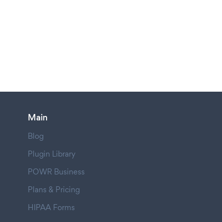
Main
Blog
Plugin Library
POWR Business
Plans & Pricing
HIPAA Forms