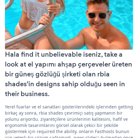
Hala find it unbelievable iseniz, take a
look at el yapımı ahşap çerçeveler üreten
bir güneş gözlüğü şirketi olan rbia
shades'in designs sahip olduğu seen in
their business.
Yerel fuarlar ve el sanatları gösterilerindeki işlerinden getting
birkaç ay sonra, rbia shades çevrimiçi satış yapmanın bir
yolunu arıyordu. ziyaretçilere ürünlerinin kalitesini, hafif ve
ergonomik tasarımlarını görsel olarak çekici bir şekilde
göstermek için required the ability. onların Fasthosts bunun
için yeterli bir çözüm sağlamadı. powr slider'ı bulmadan önce