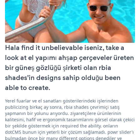
Hala find it unbelievable iseniz, take a
look at el yapımı ahşap çerçeveler üreten
bir güneş gözlüğü şirketi olan rbia
shades'in designs sahip olduğu been
able to create.
Yerel fuarlar ve el sanatları gösterilerindeki işlerinden
publicizing birkaç ay sonra, rbia shades çevrimiçi satış
yapmanın bir yolunu arıyordu. ziyaretçilere ürünlerinin
kalitesini, hafif ve ergonomik tasarımlarını görsel olarak çekici
bir şekilde göstermek için required the ability. onların
dotCMS bunun için yeterli bir çözüm sağlamadı. powr slider'ı
bulmadan önce bir many different options denediler ve