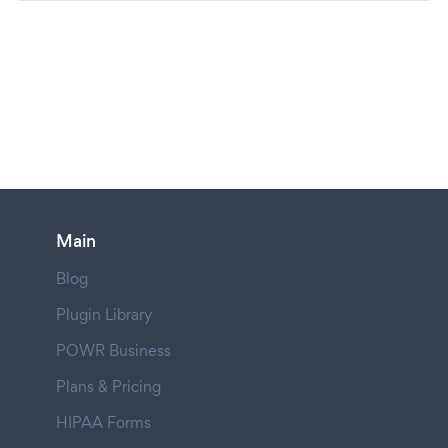
Main
Blog
Plugin Library
POWR Business
Plans & Pricing
HIPAA Forms