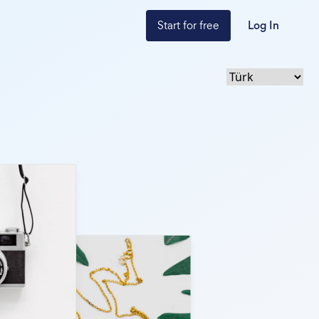
Start for free
Log In