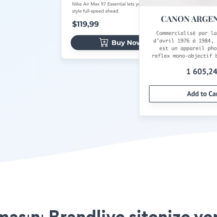
ını Brandlive sitenize yer