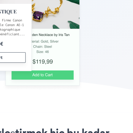
leştirmek hiç bu kadar