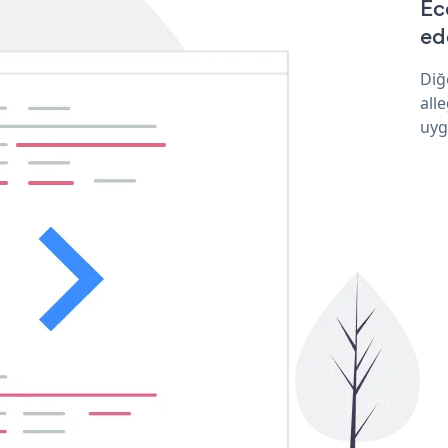
Ec
ede
Diğ
all
uyg