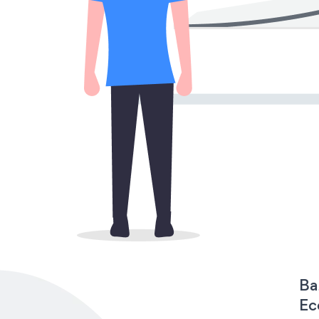
Ba
Ec