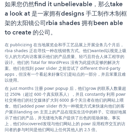
如果您仍然find it unbelievable，那么take
a look at 是一家拥有designs 手工制作木制框
架的太阳镜公司rbia shades 拥有been able
to create 的公司。
在 publicizing 在当地展览会和手工艺品展上开展业务几个月后，
rbia shades 正在寻找一种在线销售方式。他们wanted以视觉上吸
引人的方式向访客展示他们的产品质量、轻巧且符合人体工程学的
设计。他们的 Total for WordPress 没有为此提供足够的解决方
案。他们在找到 powr slider 之前尝试了 different third-party
apps，但没有一个看起来好像它们是站点的一部分，并且笨重且难
以使用。
在 just months 注册 powr popup 后，他们grow 的联系人数量超
过 250%（超过 600 个真实联系人），并且 constantly 利用 powr
社交将他们的社交媒体扩大到 6000 多个关注者在他们的网站上喂
食。他们added powr slider 作为一种视觉方式来快速向他们的客
户展示landing on 主页上的产品在现实生活中的样子。它很好地展
示了他们的产品，并无缝地为客户提供了出色的现场体验。事实
上，他们discovered发现与他们网站上的 powr 应用程序交互的访
问者的参与时间是他们网站上任何其他人的 2.5 倍。