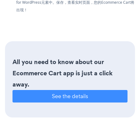
for WordPress元素中。保存，查看实时页面，您的Ecommerce Cart将
出现！
All you need to know about our
Ecommerce Cart app is just a click
away.
See the details