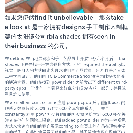
如果您仍然find it unbelievable，那么take
a look at 是一家拥有designs 手工制作木制框
架的太阳镜公司rbia shades 拥有seen in
their business 的公司。
在 getting 在当地展览会和手工艺品展上开展业务几个月后，rbia
shades 正在寻找一种在线销售方式。他们required the ability以
视觉上吸引人的方式向访客展示他们的产品质量、轻巧且符合人体
工程学的设计。他们的 TC E-Commerce Shop 没有为此提供足够
的解决方案。他们在找到 powr slider 之前尝试了 different third-
party apps，但没有一个看起来好像它们是站点的一部分，并且笨
重且难以使用。
在 a small amount of time 注册 powr popup 后，他们boost 的
联系人数量超过 250%（超过 600 个真实联系人），并且
constantly 利用 powr 社交将他们的社交媒体扩大到 6000 多个关
注者在他们的网站上喂食。他们added powr slider 作为一种视觉
方式来快速向他们的客户展示coming to 主页上的产品在现实生活
中的样子。它很好地展示了他们的产品，并无缝地为客户提供了出