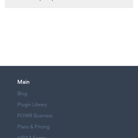
Main
Blog
Plugin Library
POWR Business
Plans & Pricing
HIPAA Forms