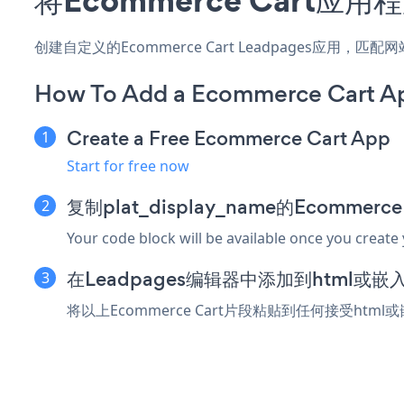
创建自定义的Ecommerce Cart Leadpages应用
How To Add a Ecommerce Cart A
Create a Free Ecommerce Cart App
Start for free now
复制plat_display_name的Ecommer
Your code block will be available once you create
在Leadpages编辑器中添加到html或
将以上Ecommerce Cart片段粘贴到任何接受html