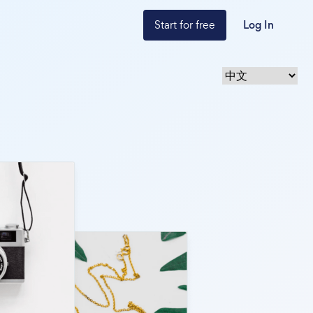
Start for free
Log In