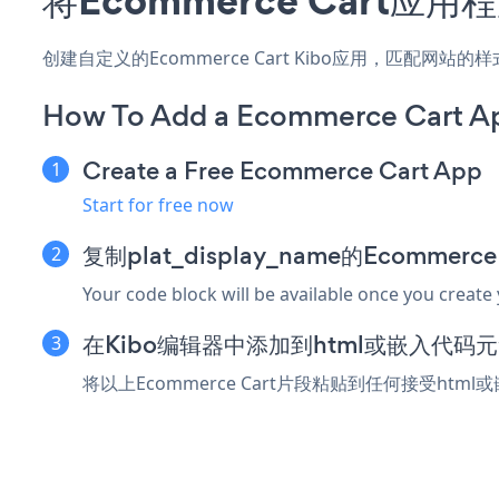
创建自定义的Ecommerce Cart Kibo应用，匹配网
How To Add a Ecommerce Cart Ap
Create a Free Ecommerce Cart App
Start for free now
复制plat_display_name的Ecommer
Your code block will be available once you create
在Kibo编辑器中添加到html或嵌入代码
将以上Ecommerce Cart片段粘贴到任何接受htm