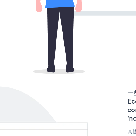
一些
E
co
'n
其他