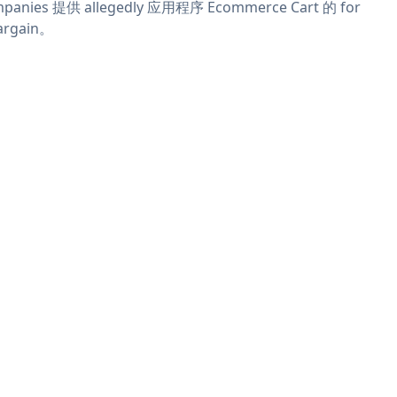
panies 提供 allegedly 应用程序 Ecommerce Cart 的 for
argain。