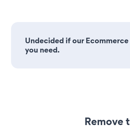
Undecided if our Ecommerce Ca
you need.
Remove t