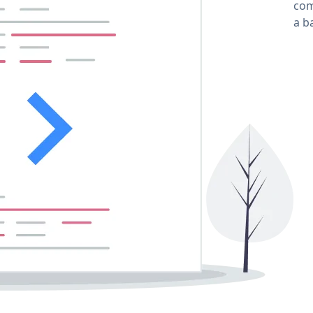
com
a b