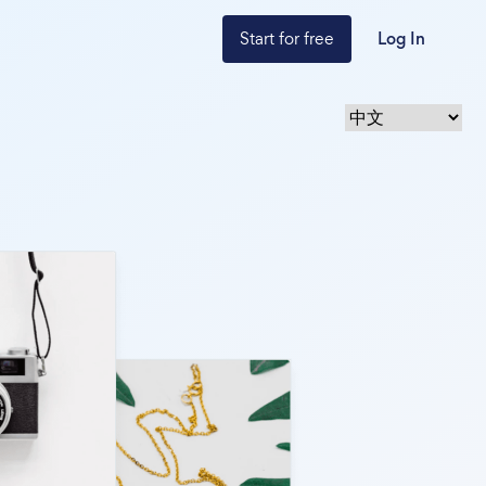
Start for free
Log In