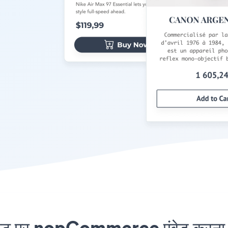
पर nopCommerce एंबेड करना कभ