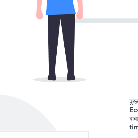
कुछ
Ec
दा
tim