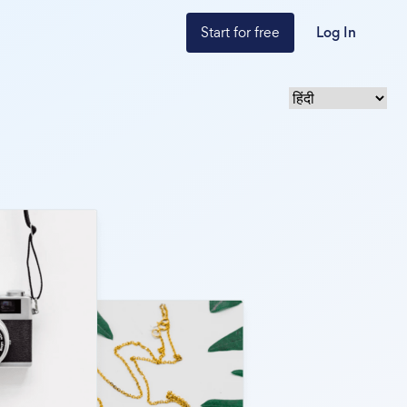
Start for free
Log In