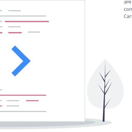
अन्
comp
Cart