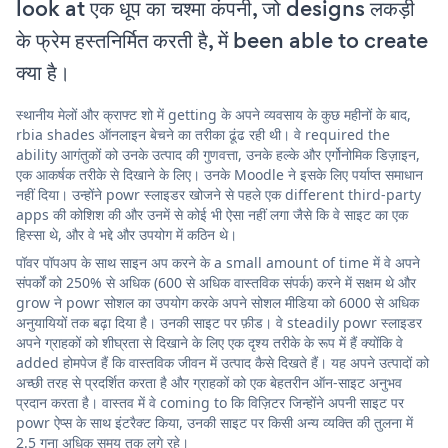
look at एक धूप का चश्मा कंपनी, जो designs लकड़ी
के फ्रेम हस्तनिर्मित करती है, में been able to create
क्या है।
स्थानीय मेलों और क्राफ्ट शो में getting के अपने व्यवसाय के कुछ महीनों के बाद,
rbia shades ऑनलाइन बेचने का तरीका ढूंढ रही थी। वे required the
ability आगंतुकों को उनके उत्पाद की गुणवत्ता, उनके हल्के और एर्गोनोमिक डिज़ाइन,
एक आकर्षक तरीके से दिखाने के लिए। उनके Moodle ने इसके लिए पर्याप्त समाधान
नहीं दिया। उन्होंने powr स्लाइडर खोजने से पहले एक different third-party
apps की कोशिश की और उनमें से कोई भी ऐसा नहीं लगा जैसे कि वे साइट का एक
हिस्सा थे, और वे भद्दे और उपयोग में कठिन थे।
पॉवर पॉपअप के साथ साइन अप करने के a small amount of time में वे अपने
संपर्कों को 250% से अधिक (600 से अधिक वास्तविक संपर्क) करने में सक्षम थे और
grow ने powr सोशल का उपयोग करके अपने सोशल मीडिया को 6000 से अधिक
अनुयायियों तक बढ़ा दिया है। उनकी साइट पर फ़ीड। वे steadily powr स्लाइडर
अपने ग्राहकों को शीघ्रता से दिखाने के लिए एक दृश्य तरीके के रूप में हैं क्योंकि वे
added होमपेज हैं कि वास्तविक जीवन में उत्पाद कैसे दिखते हैं। यह अपने उत्पादों को
अच्छी तरह से प्रदर्शित करता है और ग्राहकों को एक बेहतरीन ऑन-साइट अनुभव
प्रदान करता है। वास्तव में वे coming to कि विज़िटर जिन्होंने अपनी साइट पर
powr ऐप्स के साथ इंटरैक्ट किया, उनकी साइट पर किसी अन्य व्यक्ति की तुलना में
2.5 गुना अधिक समय तक लगे रहे।