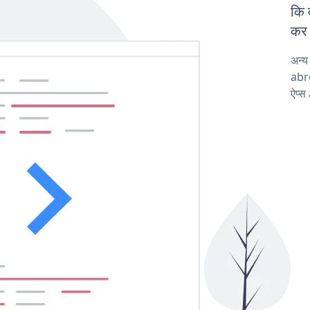
कि 
कर 
अन्
abro
ऐप्स