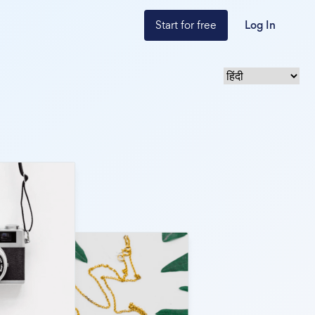
Start for free
Log In