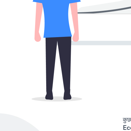
कुछ
Ec