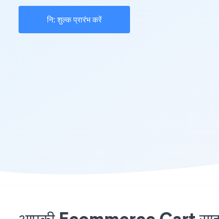
नि: शुल्क प्रारंभ करें
आपकी Ecommerce Cart साइट पर