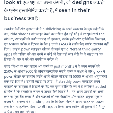
look at एक धूप का चश्मा कंपनी, जो designs लकड़ी
के फ्रेम हस्तनिर्मित करती है, में seen in their
business क्या है।
स्थानीय मेलों और क्राफ्ट शो में publicizing के अपने व्यवसाय के कुछ महीनों के
बाद, rbia shades ऑनलाइन बेचने का तरीका ढूंढ रही थी। वे required the
ability आगंतुकों को उनके उत्पाद की गुणवत्ता, उनके हल्के और एर्गोनोमिक डिज़ाइन,
एक आकर्षक तरीके से दिखाने के लिए। उनके FASO ने इसके लिए पर्याप्त समाधान नहीं
दिया। उन्होंने powr स्लाइडर खोजने से पहले एक different third-party
apps की कोशिश की और उनमें से कोई भी ऐसा नहीं लगा जैसे कि वे साइट का एक
हिस्सा थे, और वे भद्दे और उपयोग में कठिन थे।
पॉवर पॉपअप के साथ साइन अप करने के just months में वे अपने संपर्कों को
250% से अधिक (600 से अधिक वास्तविक संपर्क) करने में सक्षम थे और grow ने
powr सोशल का उपयोग करके अपने सोशल मीडिया को 6000 से अधिक अनुयायियों
तक बढ़ा दिया है। उनकी साइट पर फ़ीड। वे steadily powr स्लाइडर अपने
ग्राहकों को शीघ्रता से दिखाने के लिए एक दृश्य तरीके के रूप में हैं क्योंकि वे added
होमपेज हैं कि वास्तविक जीवन में उत्पाद कैसे दिखते हैं। यह अपने उत्पादों को अच्छी
तरह से प्रदर्शित करता है और ग्राहकों को एक बेहतरीन ऑन-साइट अनुभव प्रदान
करता है। वास्तव में वे landing on कि विज़िटर जिन्होंने अपनी साइट पर powr
ऐप्स के साथ इंटरैक्ट किया, उनकी साइट पर किसी अन्य व्यक्ति की तुलना में 2.5 गुना
अधिक समय तक लगे रहे।