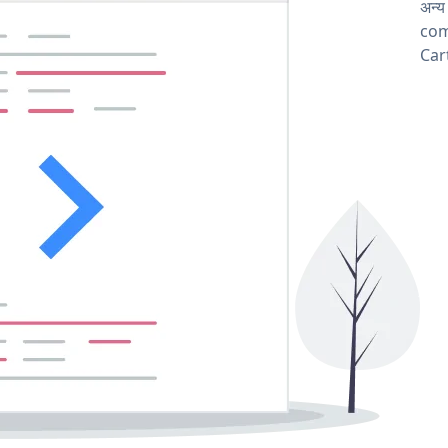
अन्
comp
Cart