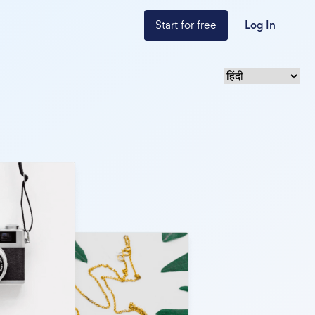
Start for free
Log In