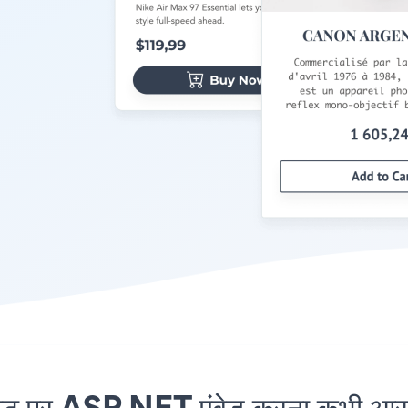
र ASP.NET एंबेड करना कभी आसान