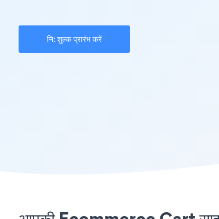
नि: शुल्क प्रारंभ करें
आपकी Ecommerce Cart साइट प