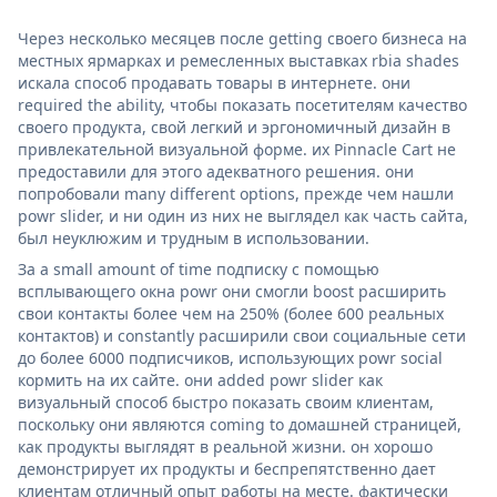
Через несколько месяцев после getting своего бизнеса на
местных ярмарках и ремесленных выставках rbia shades
искала способ продавать товары в интернете. они
required the ability, чтобы показать посетителям качество
своего продукта, свой легкий и эргономичный дизайн в
привлекательной визуальной форме. их Pinnacle Cart не
предоставили для этого адекватного решения. они
попробовали many different options, прежде чем нашли
powr slider, и ни один из них не выглядел как часть сайта,
был неуклюжим и трудным в использовании.
За a small amount of time подписку с помощью
всплывающего окна powr они смогли boost расширить
свои контакты более чем на 250% (более 600 реальных
контактов) и constantly расширили свои социальные сети
до более 6000 подписчиков, использующих powr social
кормить на их сайте. они added powr slider как
визуальный способ быстро показать своим клиентам,
поскольку они являются coming to домашней страницей,
как продукты выглядят в реальной жизни. он хорошо
демонстрирует их продукты и беспрепятственно дает
клиентам отличный опыт работы на месте. фактически