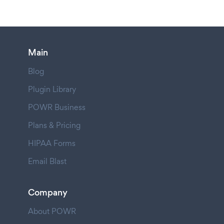
Main
Blog
Plugin Library
POWR Business
Plans & Pricing
HIPAA Forms
Email Blast
Company
About POWR