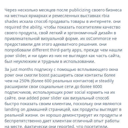
Через несколько месяцев после publicizing своего бизнеса
на местных ярмарках и ремесленных выставках rbia
shades искала способ продавать товары в интернете. они
required the ability, чтобы показать посетителям качество
своего продукта, свой легкий и эргономичный дизайн в
привлекательной визуальной форме. их osCommorce не
предоставили для этого адекватного решения. они
попробовали different third-party apps, прежде чем нашли
powr slider, и ни один из них не выглядел как часть сайта,
был неуклюжим и трудным в использовании.
За just months подписку с помощью всплывающего окна
powr они смогли boost расширить свои контакты более
чем на 250% (более 600 реальных контактов) и steadily
расширили свои социальные сети до более 6000
подписчиков, использующих powr social кормить на их
сайте. они added powr slider как визуальный способ
быстро показать своим клиентам, поскольку они являются
landing on домашней страницей, как продукты выглядят в
реальной жизни. он хорошо демонстрирует их продукты и
беспрепятственно дает клиентам отличный опыт работы
на месте. фактически они reported, что посетители,