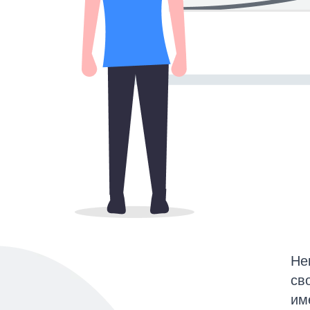
Не
св
им