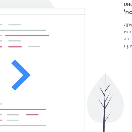
он
'no
Дру
исх
abr
при