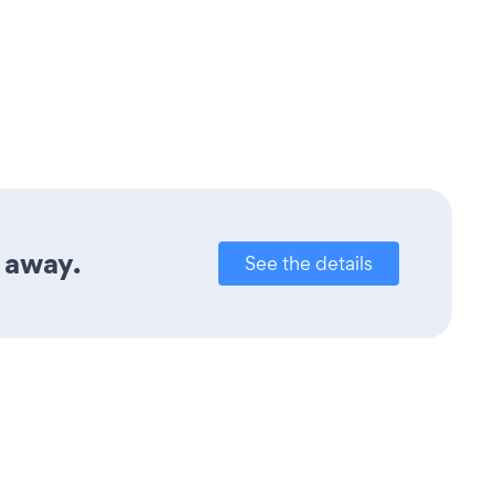
 away.
See the details