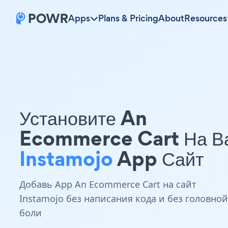
Apps
Plans & Pricing
About
Resources
Установите An
Ecommerce Cart На В
Instamojo
App Сайт
Добавь App An Ecommerce Cart на сайт
Instamojo без написания кода и без головной
боли