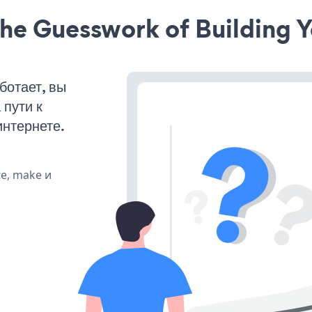
he Guesswork of Building Y
ботает, вы
пути к
интернете.
te, make и