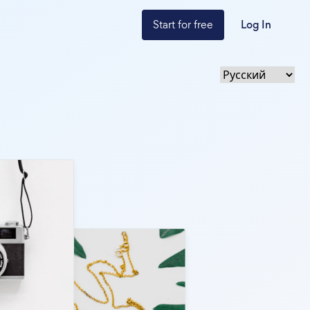
Start for free
Log In