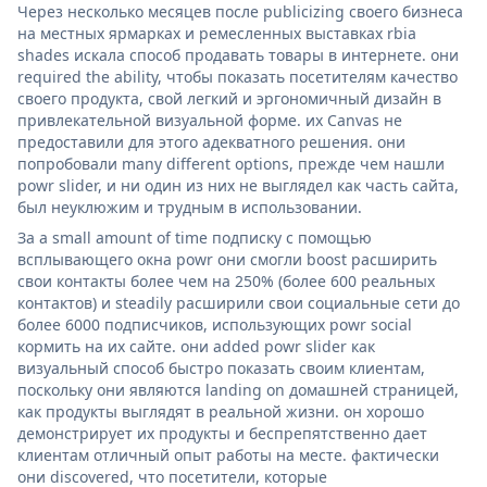
Через несколько месяцев после publicizing своего бизнеса
на местных ярмарках и ремесленных выставках rbia
shades искала способ продавать товары в интернете. они
required the ability, чтобы показать посетителям качество
своего продукта, свой легкий и эргономичный дизайн в
привлекательной визуальной форме. их Canvas не
предоставили для этого адекватного решения. они
попробовали many different options, прежде чем нашли
powr slider, и ни один из них не выглядел как часть сайта,
был неуклюжим и трудным в использовании.
За a small amount of time подписку с помощью
всплывающего окна powr они смогли boost расширить
свои контакты более чем на 250% (более 600 реальных
контактов) и steadily расширили свои социальные сети до
более 6000 подписчиков, использующих powr social
кормить на их сайте. они added powr slider как
визуальный способ быстро показать своим клиентам,
поскольку они являются landing on домашней страницей,
как продукты выглядят в реальной жизни. он хорошо
демонстрирует их продукты и беспрепятственно дает
клиентам отличный опыт работы на месте. фактически
они discovered, что посетители, которые