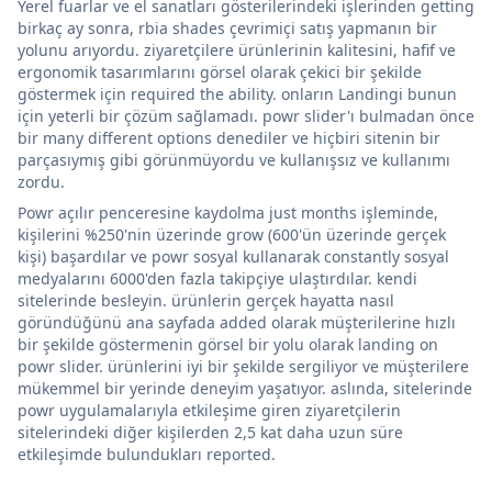
Yerel fuarlar ve el sanatları gösterilerindeki işlerinden getting
birkaç ay sonra, rbia shades çevrimiçi satış yapmanın bir
yolunu arıyordu. ziyaretçilere ürünlerinin kalitesini, hafif ve
ergonomik tasarımlarını görsel olarak çekici bir şekilde
göstermek için required the ability. onların Landingi bunun
için yeterli bir çözüm sağlamadı. powr slider'ı bulmadan önce
bir many different options denediler ve hiçbiri sitenin bir
parçasıymış gibi görünmüyordu ve kullanışsız ve kullanımı
zordu.
Powr açılır penceresine kaydolma just months işleminde,
kişilerini %250'nin üzerinde grow (600'ün üzerinde gerçek
kişi) başardılar ve powr sosyal kullanarak constantly sosyal
medyalarını 6000'den fazla takipçiye ulaştırdılar. kendi
sitelerinde besleyin. ürünlerin gerçek hayatta nasıl
göründüğünü ana sayfada added olarak müşterilerine hızlı
bir şekilde göstermenin görsel bir yolu olarak landing on
powr slider. ürünlerini iyi bir şekilde sergiliyor ve müşterilere
mükemmel bir yerinde deneyim yaşatıyor. aslında, sitelerinde
powr uygulamalarıyla etkileşime giren ziyaretçilerin
sitelerindeki diğer kişilerden 2,5 kat daha uzun süre
etkileşimde bulundukları reported.