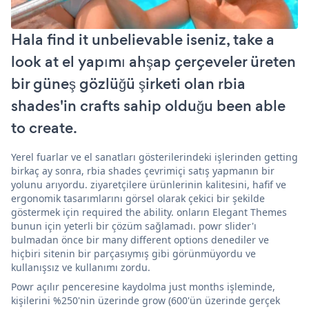
Hala find it unbelievable iseniz, take a
look at el yapımı ahşap çerçeveler üreten
bir güneş gözlüğü şirketi olan rbia
shades'in crafts sahip olduğu been able
to create.
Yerel fuarlar ve el sanatları gösterilerindeki işlerinden getting
birkaç ay sonra, rbia shades çevrimiçi satış yapmanın bir
yolunu arıyordu. ziyaretçilere ürünlerinin kalitesini, hafif ve
ergonomik tasarımlarını görsel olarak çekici bir şekilde
göstermek için required the ability. onların Elegant Themes
bunun için yeterli bir çözüm sağlamadı. powr slider'ı
bulmadan önce bir many different options denediler ve
hiçbiri sitenin bir parçasıymış gibi görünmüyordu ve
kullanışsız ve kullanımı zordu.
Powr açılır penceresine kaydolma just months işleminde,
kişilerini %250'nin üzerinde grow (600'ün üzerinde gerçek