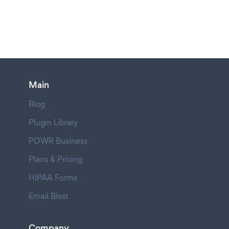
Main
Blog
Plugin Library
POWR Business
Plans & Pricing
HIPAA Forms
Email Blast
Company