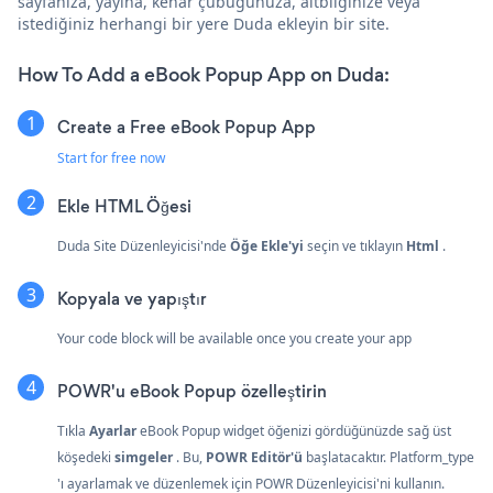
sayfanıza, yayına, kenar çubuğunuza, altbilginize veya
istediğiniz herhangi bir yere Duda ekleyin bir site.
How To Add a eBook Popup App on Duda:
Create a Free eBook Popup App
Start for free now
Ekle
HTML Öğesi
Duda Site Düzenleyicisi'nde
Öğe Ekle'yi
seçin ve tıklayın
Html
.
Kopyala ve yapıştır
Your code block will be available once you create your app
POWR'u eBook Popup özelleştirin
Tıkla
Ayarlar
eBook Popup widget öğenizi gördüğünüzde sağ üst
köşedeki
simgeler
. Bu,
POWR Editör'ü
başlatacaktır. Platform_type
'ı ayarlamak ve düzenlemek için POWR Düzenleyicisi'ni kullanın.