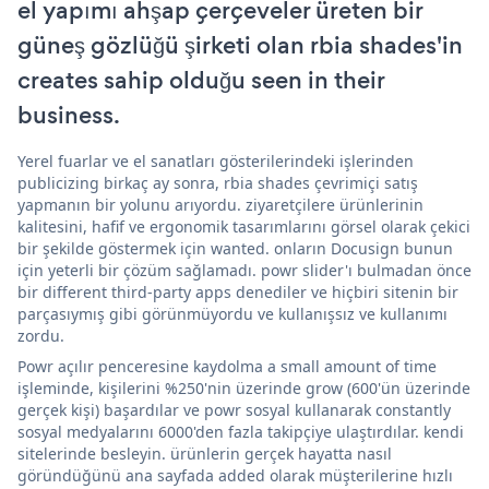
el yapımı ahşap çerçeveler üreten bir
güneş gözlüğü şirketi olan rbia shades'in
creates sahip olduğu seen in their
business.
Yerel fuarlar ve el sanatları gösterilerindeki işlerinden
publicizing birkaç ay sonra, rbia shades çevrimiçi satış
yapmanın bir yolunu arıyordu. ziyaretçilere ürünlerinin
kalitesini, hafif ve ergonomik tasarımlarını görsel olarak çekici
bir şekilde göstermek için wanted. onların Docusign bunun
için yeterli bir çözüm sağlamadı. powr slider'ı bulmadan önce
bir different third-party apps denediler ve hiçbiri sitenin bir
parçasıymış gibi görünmüyordu ve kullanışsız ve kullanımı
zordu.
Powr açılır penceresine kaydolma a small amount of time
işleminde, kişilerini %250'nin üzerinde grow (600'ün üzerinde
gerçek kişi) başardılar ve powr sosyal kullanarak constantly
sosyal medyalarını 6000'den fazla takipçiye ulaştırdılar. kendi
sitelerinde besleyin. ürünlerin gerçek hayatta nasıl
göründüğünü ana sayfada added olarak müşterilerine hızlı