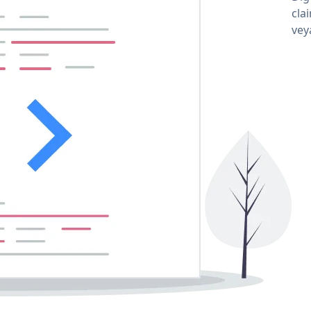
cla
vey