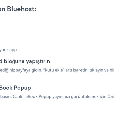
n Bluehost:
 your app
d bloğuna yapıştırın
ğiniz sayfaya gidin. “Kutu ekle” artı işaretini tıklayın ve 
eBook Popup
sın. Canlı - eBook Popup yayınınızı görüntülemek için Önizl