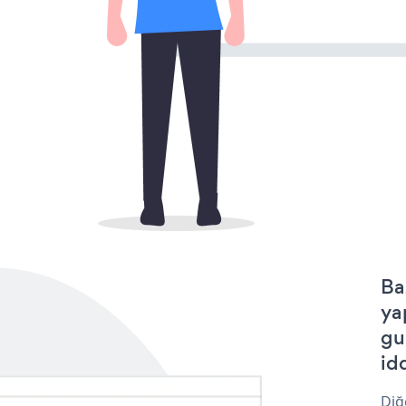
Ba
ya
gu
idd
Diğ