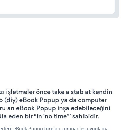
zı işletmeler önce take a stab at kendin
p (diy) eBook Popup ya da computer
ru an eBook Popup inşa edebileceğini
ia eden bir “in 'no time'” sahibidir.
erleri, eBook Popup foreign companies uygulama