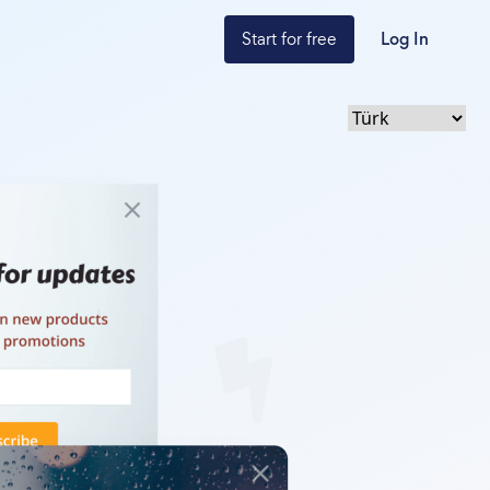
Start for free
Log In