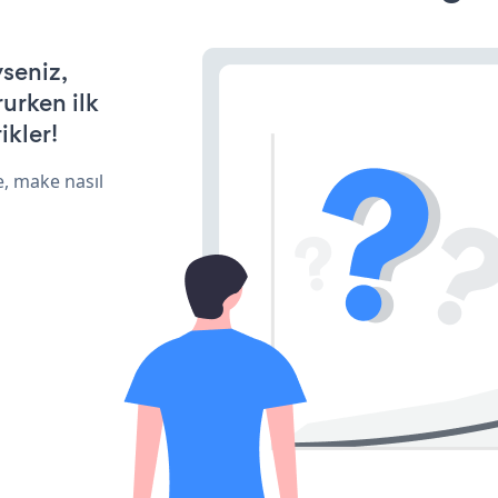
yseniz,
rurken ilk
ikler!
e, make nasıl