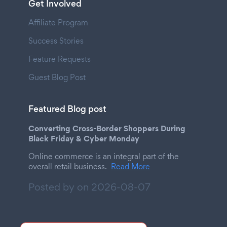
Get Involved
Affiliate Program
Success Stories
Feature Requests
Guest Blog Post
Featured Blog post
Converting Cross-Border Shoppers During
Black Friday & Cyber Monday
Online commerce is an integral part of the
overall retail business.
Read More
Posted by on
2026-08-07