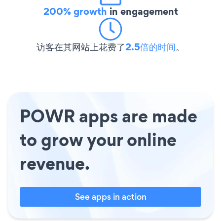
200% growth
in engagement
访客在其网站上花费了
2.5倍的时间
。
POWR apps are made
to grow your online
revenue.
See apps in action