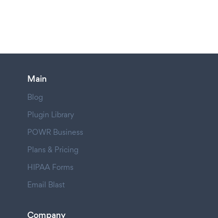
Main
Blog
Plugin Library
POWR Business
Plans & Pricing
HIPAA Forms
Email Blast
Company