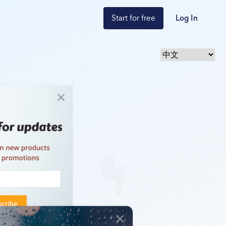
Start for free
Log In