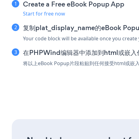
Create a Free eBook Popup App
Start for free now
复制plat_display_name的eBook P
Your code block will be available once you create
在PHPWind编辑器中添加到html或嵌
将以上eBook Popup片段粘贴到任何接受html或