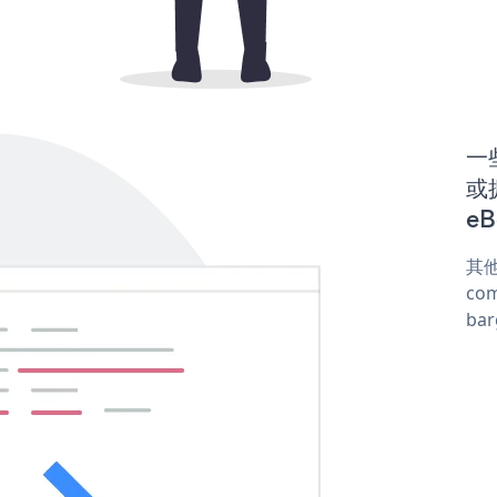
一些
或
eB
其他
com
ba