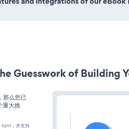
tures and integrations of our eBook
he Guesswork of Building Y
，那么您已
个重大挑
te、turn，并支持