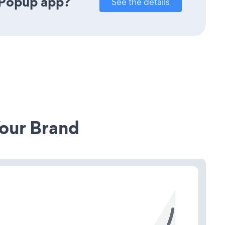
 Popup app?
See the details
our Brand