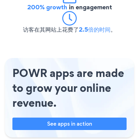
200% growth
in engagement
访客在其网站上花费了
2.5倍的时间
。
POWR apps are made
to grow your online
revenue.
See apps in action