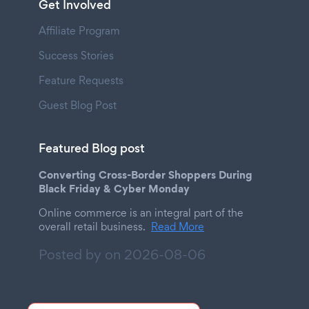
Get Involved
Affiliate Program
Success Stories
Feature Requests
Guest Blog Post
Featured Blog post
Converting Cross-Border Shoppers During
Black Friday & Cyber Monday
Online commerce is an integral part of the
overall retail business.
Read More
Posted by on
2026-08-06