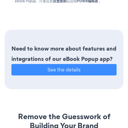
eBook Popup。只需点击
设置图标
以启动
POWR编辑器
。
Need to know more about features and
integrations of our eBook Popup app?
See the details
Remove the Guesswork of
Building Your Brand