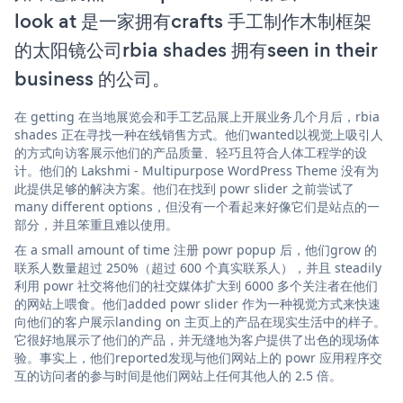
look at 是一家拥有crafts 手工制作木制框架
的太阳镜公司rbia shades 拥有seen in their
business 的公司。
在 getting 在当地展览会和手工艺品展上开展业务几个月后，rbia
shades 正在寻找一种在线销售方式。他们wanted以视觉上吸引人
的方式向访客展示他们的产品质量、轻巧且符合人体工程学的设
计。他们的 Lakshmi - Multipurpose WordPress Theme 没有为
此提供足够的解决方案。他们在找到 powr slider 之前尝试了
many different options，但没有一个看起来好像它们是站点的一
部分，并且笨重且难以使用。
在 a small amount of time 注册 powr popup 后，他们grow 的
联系人数量超过 250%（超过 600 个真实联系人），并且 steadily
利用 powr 社交将他们的社交媒体扩大到 6000 多个关注者在他们
的网站上喂食。他们added powr slider 作为一种视觉方式来快速
向他们的客户展示landing on 主页上的产品在现实生活中的样子。
它很好地展示了他们的产品，并无缝地为客户提供了出色的现场体
验。事实上，他们reported发现与他们网站上的 powr 应用程序交
互的访问者的参与时间是他们网站上任何其他人的 2.5 倍。