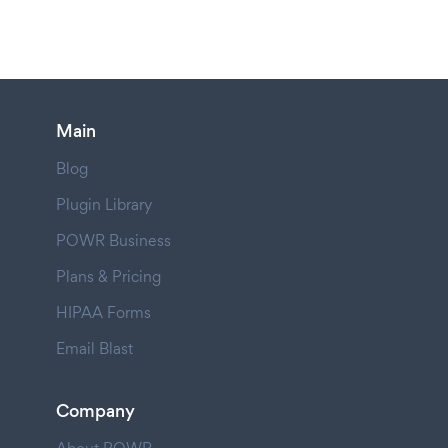
Main
Blog
Plugin Library
POWR Business
Plans & Pricing
HIPAA Forms
Email Blast
Company