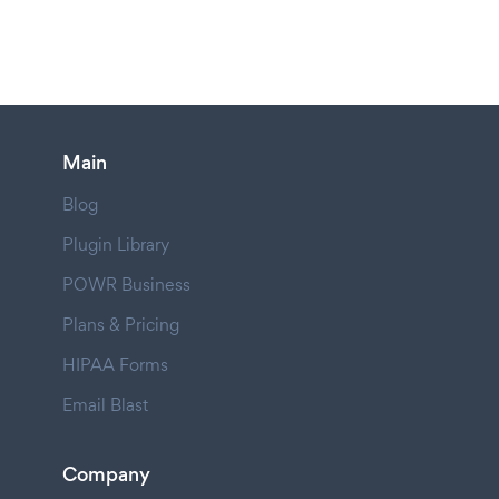
Main
Blog
Plugin Library
POWR Business
Plans & Pricing
HIPAA Forms
Email Blast
Company