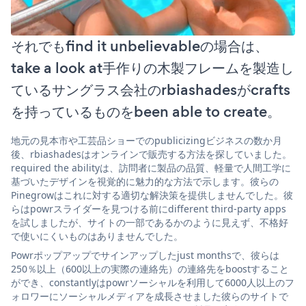
それでもfind it unbelievableの場合は、
take a look at手作りの木製フレームを製造し
ているサングラス会社のrbiashadesがcrafts
を持っているものをbeen able to create。
地元の見本市や工芸品ショーでのpublicizingビジネスの数か月
後、rbiashadesはオンラインで販売する方法を探していました。
required the abilityは、訪問者に製品の品質、軽量で人間工学に
基づいたデザインを視覚的に魅力的な方法で示します。彼らの
Pinegrowはこれに対する適切な解決策を提供しませんでした。彼
らはpowrスライダーを見つける前にdifferent third-party apps
を試しましたが、サイトの一部であるかのように見えず、不格好
で使いにくいものはありませんでした。
Powrポップアップでサインアップしたjust monthsで、彼らは
250％以上（600以上の実際の連絡先）の連絡先をboostすること
ができ、constantlyはpowrソーシャルを利用して6000人以上のフ
ォロワーにソーシャルメディアを成長させました彼らのサイトで