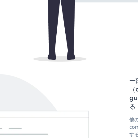
一
（
g
る
他の
co
する