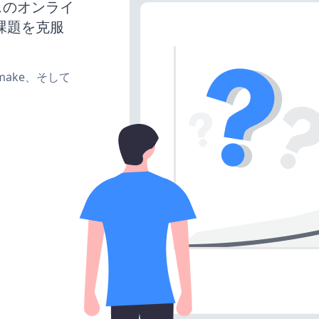
ネスのオンライ
課題を克服
e、make、そして