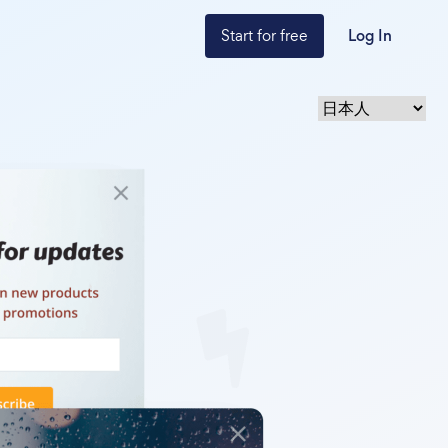
Start for free
Log In