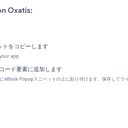
n Oxatis:
ニペットをコピーします
 your app
込みコード要素に追加します
素にeBook Popupスニペットの上に貼り付けます。保存してラ