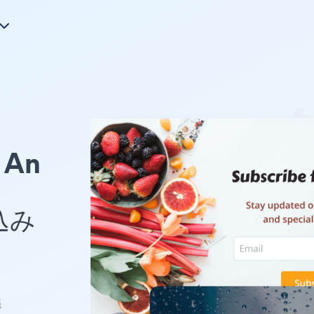
An
め込み
追