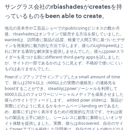
サングラス会社のrbiashadesがcreatesを持
っているものをbeen able to create。
地元の見本市や工芸品ショーでのpublicizingビジネスの数か月
後、rbiashadesはオンラインで販売する方法を探していました。
wantedは、訪問者に製品の品質、軽量で人間工学に基づいたデザ
インを視覚的に魅力的な方法で示します。彼らのLightspeedはこ
れに対する適切な解決策を提供しませんでした。彼らはpowrスラ
イダーを見つける前にdifferent third-party appsを試しました
が、サイトの一部であるかのように見えず、不格好で使いにくい
ものはありませんでした。
Powrポップアップでサインアップしたa small amount of time
で、彼らは250％以上（600以上の実際の連絡先）の連絡先を
boostすることができ、steadilyはpowrソーシャルを利用して
6000人以上のフォロワーにソーシャルメディアを成長させました
彼らのサイトでフィードします。 added powr sliderは、製品が
実際にどのように見えるかをホームページlanding onであるた
め、顧客にすばやく表示するための視覚的な方法です。それは彼
らの製品を上手に紹介し、シームレスに顧客に素晴らしいオンサ
イト体験を提供しました。実際、彼らはdiscovered、自分のサイ
トでpowrアプリを操作した訪問者は、自分のサイトの他のどの人