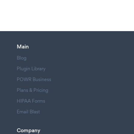
Main
Blog
Plugin Library
POWR Business
Plans & Pricing
HIPAA Forms
Email Blast
Company