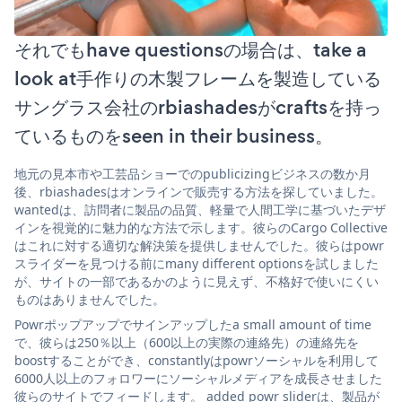
それでもhave questionsの場合は、take a
look at手作りの木製フレームを製造している
サングラス会社のrbiashadesがcraftsを持っ
ているものをseen in their business。
地元の見本市や工芸品ショーでのpublicizingビジネスの数か月
後、rbiashadesはオンラインで販売する方法を探していました。
wantedは、訪問者に製品の品質、軽量で人間工学に基づいたデザ
インを視覚的に魅力的な方法で示します。彼らのCargo Collective
はこれに対する適切な解決策を提供しませんでした。彼らはpowr
スライダーを見つける前にmany different optionsを試しました
が、サイトの一部であるかのように見えず、不格好で使いにくい
ものはありませんでした。
Powrポップアップでサインアップしたa small amount of time
で、彼らは250％以上（600以上の実際の連絡先）の連絡先を
boostすることができ、constantlyはpowrソーシャルを利用して
6000人以上のフォロワーにソーシャルメディアを成長させました
彼らのサイトでフィードします。 added powr sliderは、製品が