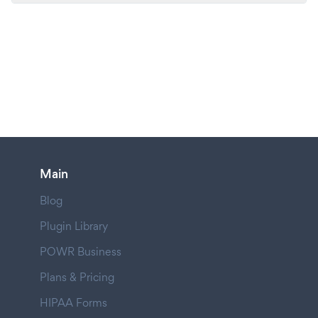
Main
Blog
Plugin Library
POWR Business
Plans & Pricing
HIPAA Forms