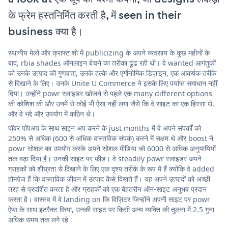
के फ्रेम हस्तनिर्मित करती है, में seen in their
business क्या है।
स्थानीय मेलों और क्राफ्ट शो में publicizing के अपने व्यवसाय के कुछ महीनों के
बाद, rbia shades ऑनलाइन बेचने का तरीका ढूंढ रही थी। वे wanted आगंतुकों
को उनके उत्पाद की गुणवत्ता, उनके हल्के और एर्गोनोमिक डिज़ाइन, एक आकर्षक तरीके
से दिखाने के लिए। उनके Unite U Commerce ने इसके लिए पर्याप्त समाधान नहीं
दिया। उन्होंने powr स्लाइडर खोजने से पहले एक many different options
की कोशिश की और उनमें से कोई भी ऐसा नहीं लगा जैसे कि वे साइट का एक हिस्सा थे,
और वे भद्दे और उपयोग में कठिन थे।
पॉवर पॉपअप के साथ साइन अप करने के just months में वे अपने संपर्कों को
250% से अधिक (600 से अधिक वास्तविक संपर्क) करने में सक्षम थे और boost ने
powr सोशल का उपयोग करके अपने सोशल मीडिया को 6000 से अधिक अनुयायियों
तक बढ़ा दिया है। उनकी साइट पर फ़ीड। वे steadily powr स्लाइडर अपने
ग्राहकों को शीघ्रता से दिखाने के लिए एक दृश्य तरीके के रूप में हैं क्योंकि वे added
होमपेज हैं कि वास्तविक जीवन में उत्पाद कैसे दिखते हैं। यह अपने उत्पादों को अच्छी
तरह से प्रदर्शित करता है और ग्राहकों को एक बेहतरीन ऑन-साइट अनुभव प्रदान
करता है। वास्तव में वे landing on कि विज़िटर जिन्होंने अपनी साइट पर powr
ऐप्स के साथ इंटरैक्ट किया, उनकी साइट पर किसी अन्य व्यक्ति की तुलना में 2.5 गुना
अधिक समय तक लगे रहे।