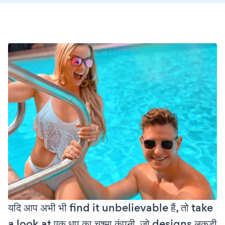
यदि आप अभी भी find it unbelievable हैं, तो take
a look at एक धूप का चश्मा कंपनी, जो designs लकड़ी