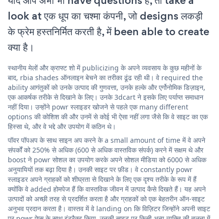
यदि आप अभी भी have questions हैं, तो take a
look at एक धूप का चश्मा कंपनी, जो designs लकड़ी
के फ्रेम हस्तनिर्मित करती है, में been able to create
क्या है।
स्थानीय मेलों और क्राफ्ट शो में publicizing के अपने व्यवसाय के कुछ महीनों के
बाद, rbia shades ऑनलाइन बेचने का तरीका ढूंढ रही थी। वे required the
ability आगंतुकों को उनके उत्पाद की गुणवत्ता, उनके हल्के और एर्गोनोमिक डिज़ाइन,
एक आकर्षक तरीके से दिखाने के लिए। उनके 3dcart ने इसके लिए पर्याप्त समाधान
नहीं दिया। उन्होंने powr स्लाइडर खोजने से पहले एक many different
options की कोशिश की और उनमें से कोई भी ऐसा नहीं लगा जैसे कि वे साइट का एक
हिस्सा थे, और वे भद्दे और उपयोग में कठिन थे।
पॉवर पॉपअप के साथ साइन अप करने के a small amount of time में वे अपने
संपर्कों को 250% से अधिक (600 से अधिक वास्तविक संपर्क) करने में सक्षम थे और
boost ने powr सोशल का उपयोग करके अपने सोशल मीडिया को 6000 से अधिक
अनुयायियों तक बढ़ा दिया है। उनकी साइट पर फ़ीड। वे constantly powr
स्लाइडर अपने ग्राहकों को शीघ्रता से दिखाने के लिए एक दृश्य तरीके के रूप में हैं
क्योंकि वे added होमपेज हैं कि वास्तविक जीवन में उत्पाद कैसे दिखते हैं। यह अपने
उत्पादों को अच्छी तरह से प्रदर्शित करता है और ग्राहकों को एक बेहतरीन ऑन-साइट
अनुभव प्रदान करता है। वास्तव में वे landing on कि विज़िटर जिन्होंने अपनी साइट
पर powr ऐप्स के साथ इंटरैक्ट किया, उनकी साइट पर किसी अन्य व्यक्ति की तुलना में