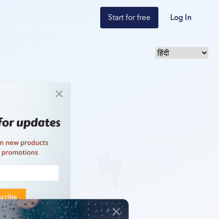
Start for free
Log In