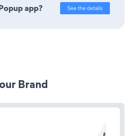
 Popup app?
See the details
our Brand