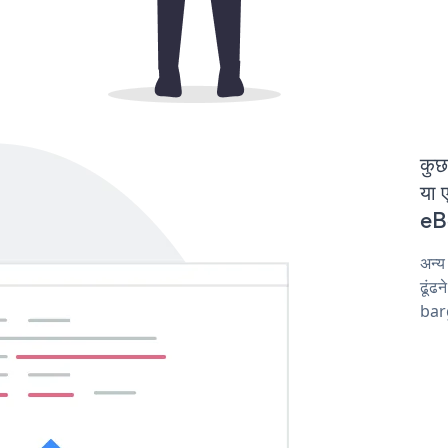
कुछ
या 
eBo
अन्
ढूंढ
barg