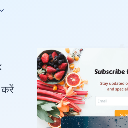
k
करें