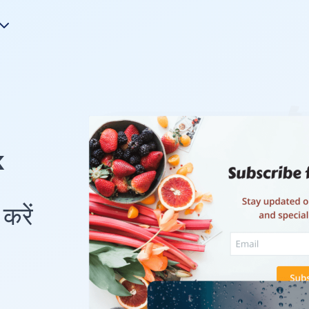
k
करें