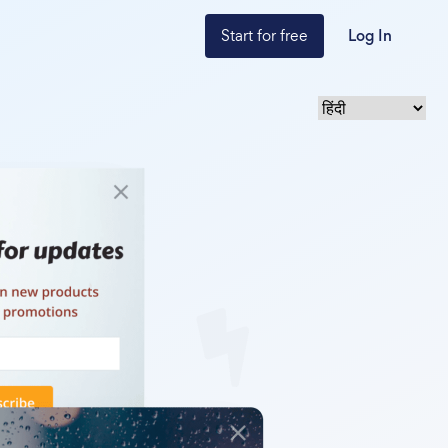
Start for free
Log In