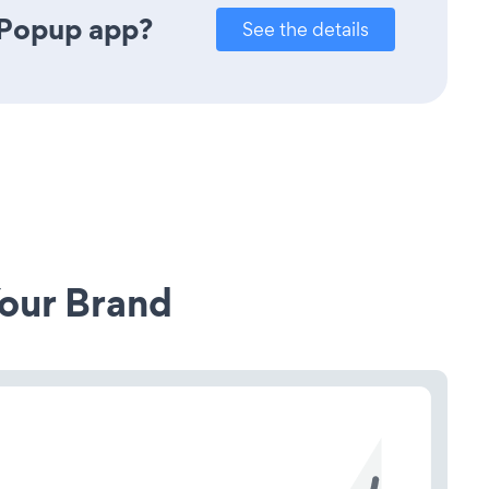
 Popup app?
See the details
our Brand