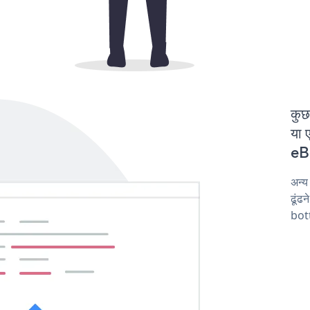
कुछ
या 
eBo
अन्
ढूंढ
bot