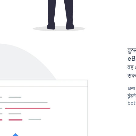
कुछ
eBo
वह 
सकत
अन्
ढूंढ
bot