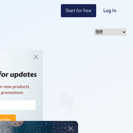
Start for free
Log In