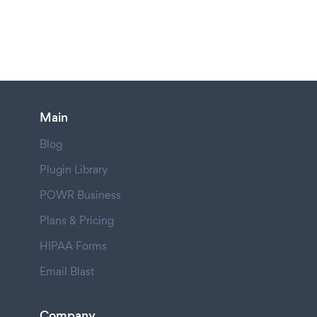
Main
Blog
Plugin Library
POWR Business
Plans & Pricing
HIPAA Forms
Email Blast
Company