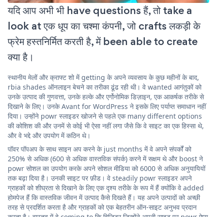
यदि आप अभी भी have questions हैं, तो take a
look at एक धूप का चश्मा कंपनी, जो crafts लकड़ी के
फ्रेम हस्तनिर्मित करती है, में been able to create
क्या है।
स्थानीय मेलों और क्राफ्ट शो में getting के अपने व्यवसाय के कुछ महीनों के बाद,
rbia shades ऑनलाइन बेचने का तरीका ढूंढ रही थी। वे wanted आगंतुकों को
उनके उत्पाद की गुणवत्ता, उनके हल्के और एर्गोनोमिक डिज़ाइन, एक आकर्षक तरीके से
दिखाने के लिए। उनके Avant for WordPress ने इसके लिए पर्याप्त समाधान नहीं
दिया। उन्होंने powr स्लाइडर खोजने से पहले एक many different options
की कोशिश की और उनमें से कोई भी ऐसा नहीं लगा जैसे कि वे साइट का एक हिस्सा थे,
और वे भद्दे और उपयोग में कठिन थे।
पॉवर पॉपअप के साथ साइन अप करने के just months में वे अपने संपर्कों को
250% से अधिक (600 से अधिक वास्तविक संपर्क) करने में सक्षम थे और boost ने
powr सोशल का उपयोग करके अपने सोशल मीडिया को 6000 से अधिक अनुयायियों
तक बढ़ा दिया है। उनकी साइट पर फ़ीड। वे steadily powr स्लाइडर अपने
ग्राहकों को शीघ्रता से दिखाने के लिए एक दृश्य तरीके के रूप में हैं क्योंकि वे added
होमपेज हैं कि वास्तविक जीवन में उत्पाद कैसे दिखते हैं। यह अपने उत्पादों को अच्छी
तरह से प्रदर्शित करता है और ग्राहकों को एक बेहतरीन ऑन-साइट अनुभव प्रदान
करता है। वास्तव में वे coming to कि विज़िटर जिन्होंने अपनी साइट पर powr ऐप्स