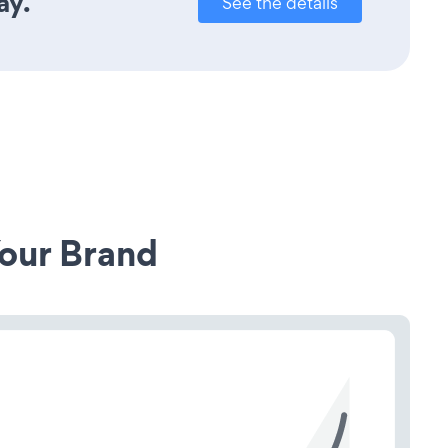
ay.
See the details
our Brand