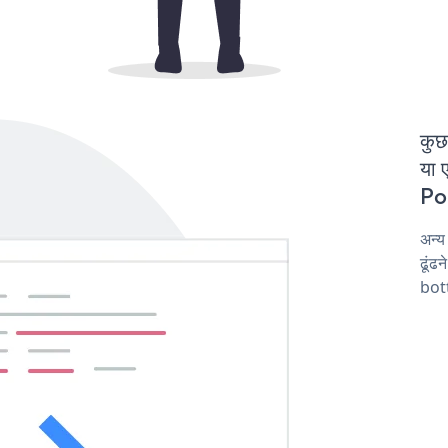
कुछ
या 
Pop
अन्
ढूंढ
bot