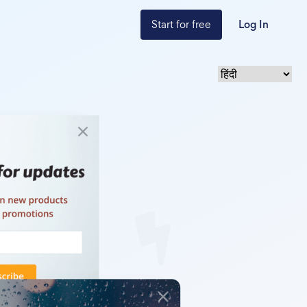
Start for free
Log In