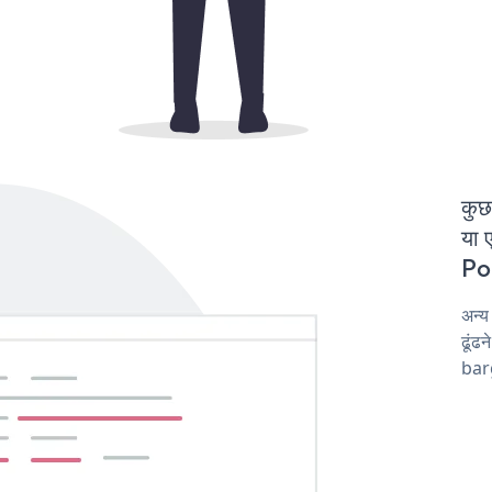
कुछ
या 
Pop
अन्
ढूंढ
barg