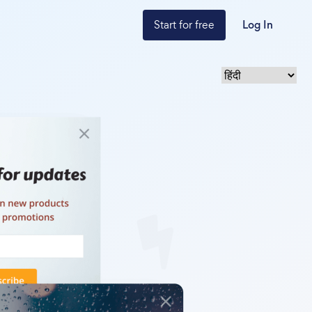
Start for free
Log In